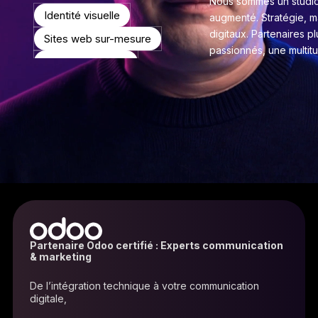
Nous sommes un studio
Identité visuelle
augmenté. Stratégie, 
digitaux. Partenaires pl
Sites web sur-mesure
passionnés, une multitu
Vidéo de marque
Design packaging
Brand content visuel
Stratégie marketing digital
Agents IA sur-mesure
Automatisation CRM
Partenaire Odoo certifié : Experts communication
& marketing
De l’intégration technique à votre communication
digitale,