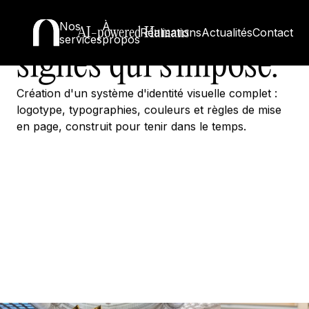
Un système de
Nos
À
AI-powered Humans
Réalisations
Actualités
Contact
services
propos
signes qui s'impose.
Création d'un système d'identité visuelle complet :
logotype, typographies, couleurs et règles de mise
en page, construit pour tenir dans le temps.