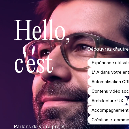
Hello,
Découvrez d'autres
c'est
Expérience utilisat
L'IA dans votre en
Automatisation C
Arn
Contenu vidéo soci
Architecture UX
Accompagnement 
Création e-comme
Parlons de votre projet.