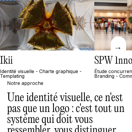
→
Ikii
SPW Inno
Identité visuelle - Charte graphique -
Étude concurrenti
Templating
Branding - Comm
Notre approche
Une identité visuelle,
ce n'est
pas que un logo
: c'est tout un
système qui doit vous
ressembler, vous distinguer