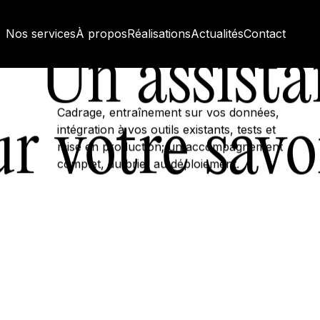
Nos services
À propos
Réalisations
Actualités
Contact
Un assista
Cadrage, entraînement sur vos données,
ur votre savo
intégration à vos outils existants, tests et
mise en production; un accompagnement
complet, du brief au déploiement.