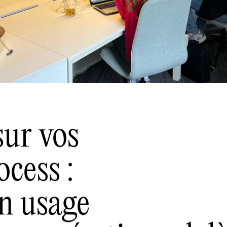
sur vos
ocess :
un usage