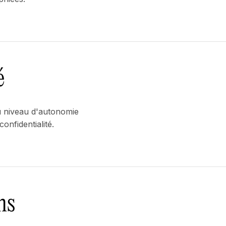
é
u niveau d'autonomie
onfidentialité.
ns