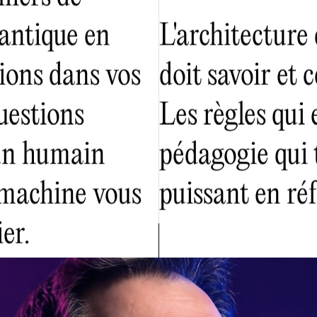
antique en
L'architecture 
tions dans vos
doit savoir et c
questions
Les règles qui
 un humain
pédagogie qui 
 machine vous
puissant en réf
er.