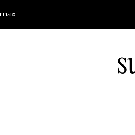
Humans
s