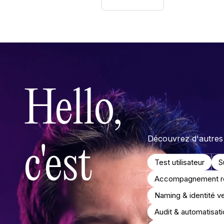
Hello,
Découvrez d'autres 
c'est
Test utilisateur
S
Accompagnement ré
Naming & identité v
Nico
Audit & automatisat