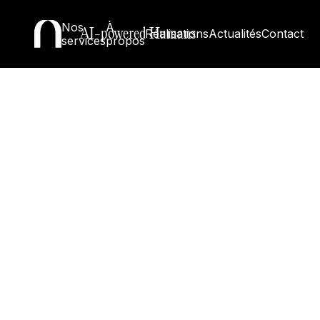
contient une landing page B2B qui convertit
vraiment, et pourquoi chaque élément est là où il
Nos
À
AI-powered Humans
Réalisations
Actualités
Contact
services
propos
est.
Une landing page qui performe à 6 % de taux de conversion sur
un trafic B2B qualifié n'est pas le fruit du hasard. Chaque bloc a
une raison d'être. Chaque élément est placé où il est parce que
c'est là qu'il a le plus d'impact.