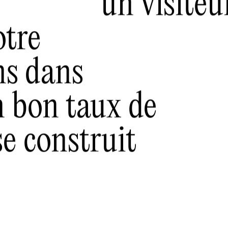
un visiteu
otre
ns dans
 bon taux de
se construit