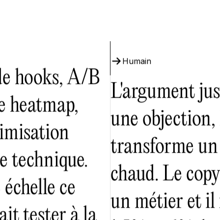
Humain
de hooks, A/B
L'argument just
se heatmap,
une objection,
timisation
transforme un 
e technique.
chaud. Le copy
 échelle ce
un métier et il 
t tester à la