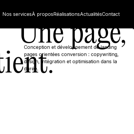
Nos services
À propos
Réalisations
Actualités
Contact
Une page, 
Conception et développement de landing
tient.
pages orientées conversion : copywriting,
design, intégration et optimisation dans la
durée.