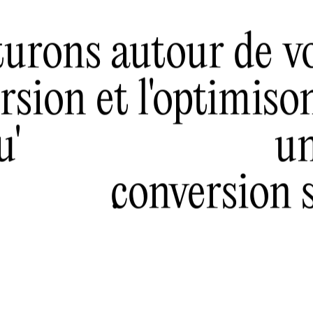
cturons autour de v
ersion et l'optimiso
u'
un
conversion 
.