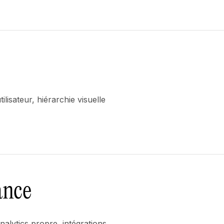
lisateur, hiérarchie visuelle
ance
analytics propre, intégrations