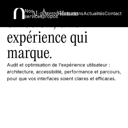
Clarté, utilité,
Nos
À
AI-powered Humans
Réalisations
Actualités
Contact
services
propos
émotion, une
expérience qui
marque.
Audit et optimisation de l'expérience utilisateur :
architecture, accessibilité, performance et parcours,
pour que vos interfaces soient claires et efficaces.