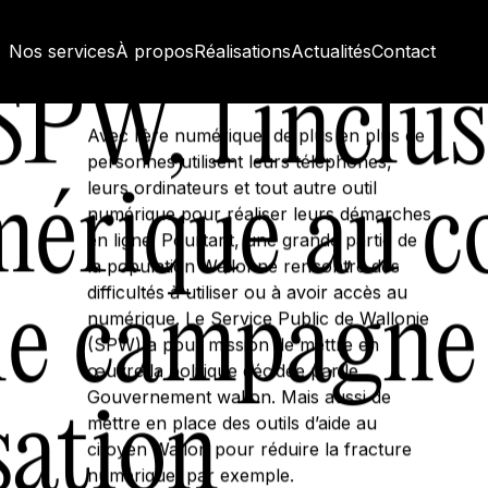
Nos services
À propos
Réalisations
Actualités
Contact
SPW, l’inclu
Avec l’ère numérique, de plus en plus de
personnes utilisent leurs téléphones,
leurs ordinateurs et tout autre outil
érique au 
numérique pour réaliser leurs démarches
en ligne. Pourtant, une grande partie de
la population Wallonne rencontre des
difficultés à utiliser ou à avoir accès au
ne campagne
numérique. Le Service Public de Wallonie
(SPW) a pour mission de mettre en
œuvre la politique décidée par le
Gouvernement wallon. Mais aussi de
sation
mettre en place des outils d’aide au
citoyen Wallon pour réduire la fracture
numérique, par exemple.