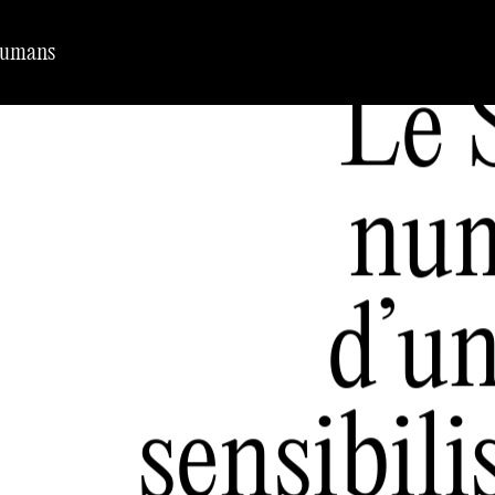
Humans
Le 
num
d’u
sensibili