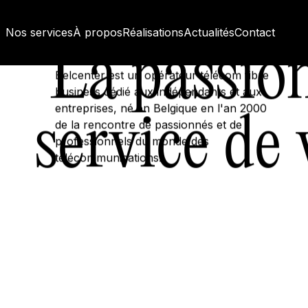
Nos services
À propos
Réalisations
Actualités
Contact
La passio
Belcenter est un opérateur télécom fibre
business dédié aux indépendants et aux
entreprises, né en Belgique en l'an 2000
service de 
de la rencontre de passionnés et de
professionnels du monde des
télécommunications.