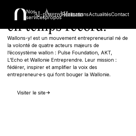
wallon. Un site livré
Nos
À
AI-powered Humans
Réalisations
Actualités
Contact
services
propos
en temps record.
Wallons-y! est un mouvement entrepreneurial né de
la volonté de quatre acteurs majeurs de
l’écosystème wallon : Pulse Foundation, AKT,
L’Echo et Wallonie Entreprendre. Leur mission :
fédérer, inspirer et amplifier la voix des
entrepreneur·e·s qui font bouger la Wallonie.
Visiter le site