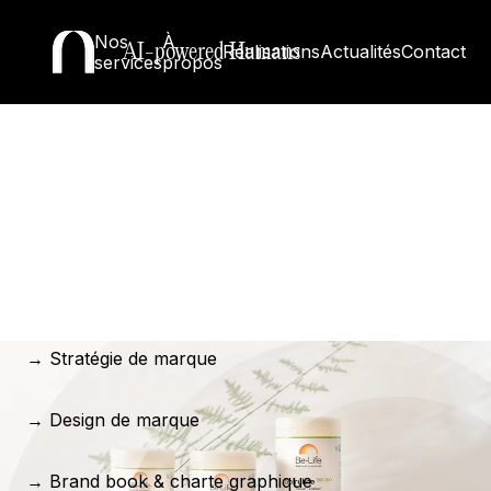
Nos
À
AI-powered Humans
Réalisations
Actualités
Contact
services
propos
→ Stratégie de marque
→ Design de marque
→ Brand book & charte graphique