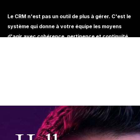
Le CRM n'est pas un outil de plus à gérer. C'est le
système qui donne à votre équipe les moyens
d'agir avec cohérence, pertinence et continuité.
La vraie question n'est pas « est-ce qu'on en a
besoin ? » mais « pourquoi est-ce qu'on attend
encore ? »
Vous voulez mettre en place
un CRM adapté à votre
organisation ?