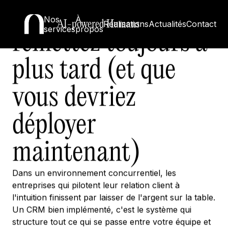
c'est l'outil que vous
Nos
À
AI-powered Humans
Réalisations
Actualités
Contact
services
propos
remettez toujours à
plus tard (et que
vous devriez
déployer
maintenant)
Dans un environnement concurrentiel, les
entreprises qui pilotent leur relation client à
l'intuition finissent par laisser de l'argent sur la table.
Un CRM bien implémenté, c'est le système qui
structure tout ce qui se passe entre votre équipe et