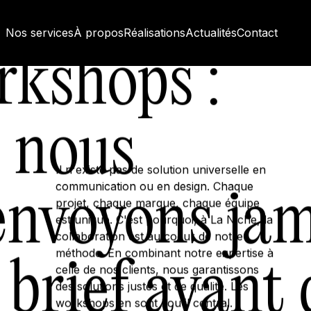
Nos services
À propos
Réalisations
Actualités
Contact
rkshops :
 nous
Il n'existe pas de solution universelle en
communication ou en design. Chaque
envoyons ja
projet, chaque marque, chaque équipe
est unique. C'est pourquoi, à La Niche, la
collaboration est au coeur de notre
méthode. En combinant notre expertise à
brief avant 
celle de nos clients, nous garantissons
des solutions justes et de qualité. Les
workshops en sont l'outil central.