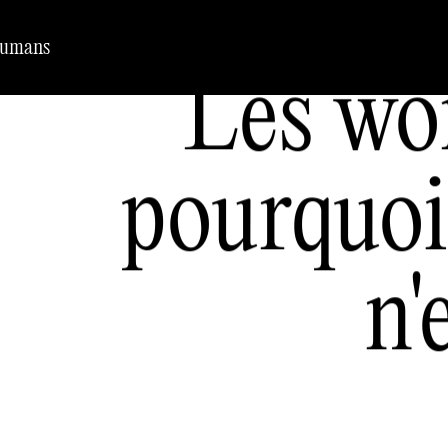
Humans
Les wo
pourquoi
n'