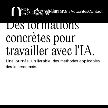
La Niche Campus
Nos
À
AI-powered Humans
Réalisations
Actualités
Contact
services
propos
Des formations
concrètes pour
travailler avec l'IA.
Une journée, un livrable, des méthodes applicables
dès le lendemain.