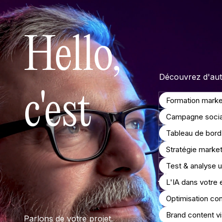
Hello,
Découvrez d'autr
c'est
Formation market
Campagne socia
Tableau de bord 
Ant
Stratégie marketi
Test & analyse ut
L'IA dans votre 
Optimisation co
Brand content vi
Parlons de votre projet.