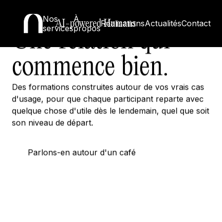
Vos équipes et l'IA.
Nos
À
AI-powered Humans
Réalisations
Actualités
Contact
services
propos
Une relation qui
commence bien.
Des formations construites autour de vos vrais cas
d'usage, pour que chaque participant reparte avec
quelque chose d'utile dès le lendemain, quel que soit
son niveau de départ.
Parlons-en autour d'un café