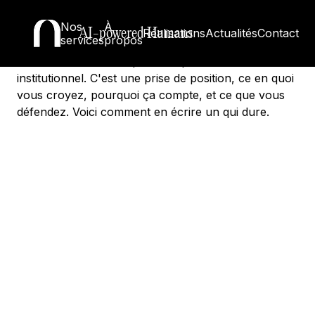
écrire un qui tient
Nos
À
AI-powered Humans
Réalisations
Actualités
Contact
services
propos
Un manifeste de marque n'est pas un texte
institutionnel. C'est une prise de position, ce en quoi
vous croyez, pourquoi ça compte, et ce que vous
défendez. Voici comment en écrire un qui dure.