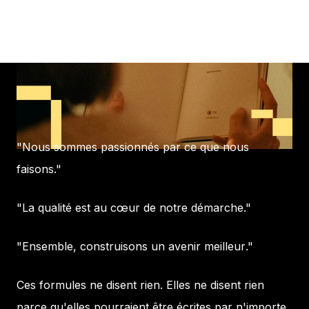
La plupart des textes de marque se
ressemblent.
"
Nous sommes passionnés par ce que nous
faisons
."
"
La qualité est au cœur de notre démarche
."
"
Ensemble, construisons un avenir meilleur
."
Ces formules ne disent rien. Elles ne disent rien
parce qu'elles pourraient être écrites par n'importe