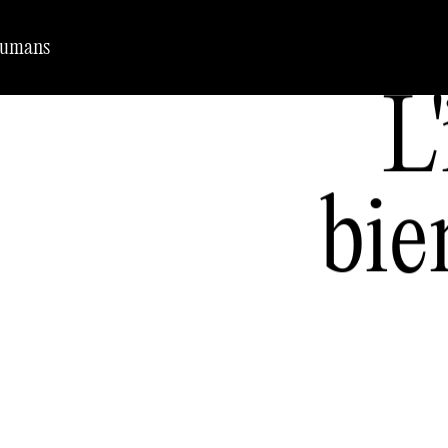
Humans
L
bie