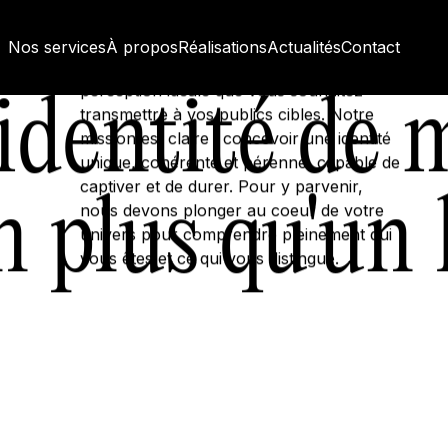
L'identité de marque est bien plus qu'un
visuel. Elle est le reflet vivant de votre
Nos services
À propos
Réalisations
Actualités
Contact
entreprise. Ensemble, nous définissons la
perception idéale que vous souhaitez
'identité de 
transmettre à vos publics cibles. Notre
mission est claire : concevoir une identité
unique, cohérente et pérenne, capable de
captiver et de durer. Pour y parvenir,
n plus qu'un 
nous devons plonger au coeur de votre
univers pour comprendre pleinement qui
vous êtes et ce qui vous distingue.